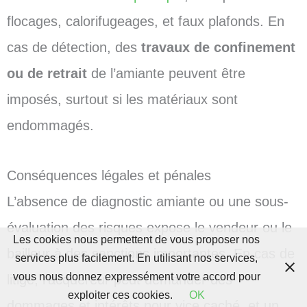
flocages, calorifugeages, et faux plafonds. En
cas de détection, des
travaux de confinement
ou de retrait
de l’amiante peuvent être
imposés, surtout si les matériaux sont
endommagés.
Conséquences légales et pénales
L’absence de diagnostic amiante ou une sous-
évaluation des risques expose le vendeur ou le
Les cookies nous permettent de vous proposer nos
bailleur à des sanctions importantes. En cas de
services plus facilement. En utilisant nos services,
vous nous donnez expressément votre accord pour
litige, l’acquéreur peut demander des
exploiter ces cookies.
OK
dommages et intérêts pour vice caché, et un