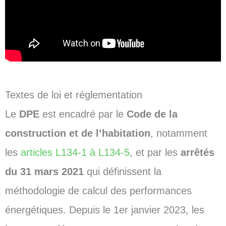
Textes de loi et réglementation
Le
DPE
est encadré par le
Code de la
construction et de l’habitation
, notamment
les
articles L134-1 à L134-5
, et par les
arrêtés
du 31 mars 2021
qui définissent la
méthodologie de calcul des performances
énergétiques. Depuis le 1er janvier 2023, les