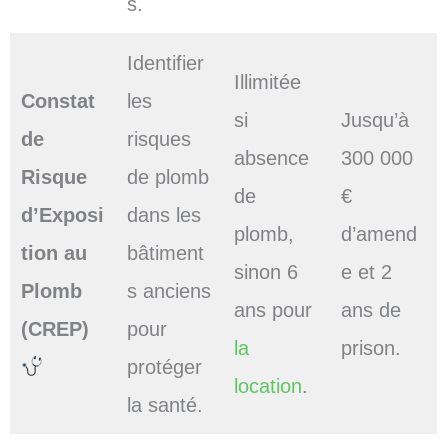
s.
Identifier
Illimitée
Constat
les
si
Jusqu’à
de
risques
absence
300 000
Risque
de plomb
de
€
d’Exposi
dans les
plomb,
d’amend
tion au
bâtiment
sinon 6
e et 2
Plomb
s anciens
ans pour
ans de
(CREP)
pour
la
prison.
protéger
location
.
la santé.