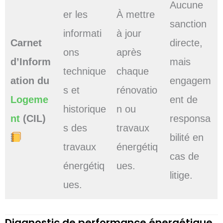
Aucune
er les
À mettre
sanction
informati
à jour
Carnet
directe,
ons
après
d’Inform
mais
technique
chaque
ation du
engagem
s et
rénovatio
Logeme
ent de
historique
n ou
nt
(CIL)
responsa
s des
travaux
bilité en
travaux
énergétiq
cas de
énergétiq
ues.
litige.
ues.
Diagnostic de performance énergétique