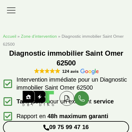
Aller
au
contenu
Zones d’interventions
Accueil
»
Zone d’intervention
»
Diagnostic immobilier Saint Omer
62500
Diagnostic immobilier Saint Omer
62500
124 avis
Intervention immédiate pour un Diagnostic
immobilier Saint Omer 62500
Tarif
juste, pour un excellent
service
Rapport en
48h maximum garanti
09 75 99 47 16