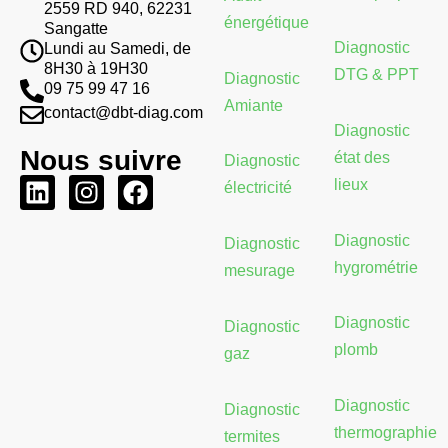
2559 RD 940, 62231
énergétique
Sangatte
Diagnostic
Lundi au Samedi, de
8H30 à 19H30
DTG & PPT
Diagnostic
09 75 99 47 16
Amiante
contact@dbt-diag.com
Diagnostic
Nous suivre
état des
Diagnostic
L
I
F
lieux
électricité
i
n
a
n
s
c
Diagnostic
Diagnostic
k
t
e
hygrométrie
mesurage
e
a
b
d
g
o
Diagnostic
Diagnostic
i
r
o
plomb
gaz
n
a
k
m
Diagnostic
Diagnostic
thermographie
termites