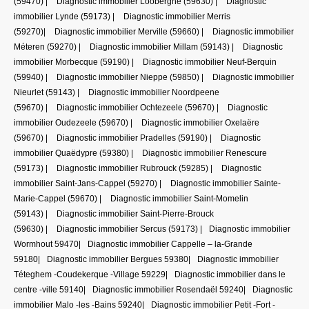
(59470)
|
Diagnostic immobilier Looberghe (59630)
|
Diagnostic
immobilier Lynde (59173)
|
Diagnostic immobilier Merris
(59270)
|
Diagnostic immobilier Merville (59660)
|
Diagnostic immobilier
Méteren (59270)
|
Diagnostic immobilier Millam (59143)
|
Diagnostic
immobilier Morbecque (59190)
|
Diagnostic immobilier Neuf-Berquin
(59940)
|
Diagnostic immobilier Nieppe (59850)
|
Diagnostic immobilier
Nieurlet (59143)
|
Diagnostic immobilier Noordpeene
(59670)
|
Diagnostic immobilier Ochtezeele (59670)
|
Diagnostic
immobilier Oudezeele (59670)
|
Diagnostic immobilier Oxelaëre
(59670)
|
Diagnostic immobilier Pradelles (59190)
|
Diagnostic
immobilier Quaëdypre (59380)
|
Diagnostic immobilier Renescure
(59173)
|
Diagnostic immobilier Rubrouck (59285)
|
Diagnostic
immobilier Saint-Jans-Cappel (59270)
|
Diagnostic immobilier Sainte-
Marie-Cappel (59670)
|
Diagnostic immobilier Saint-Momelin
(59143)
|
Diagnostic immobilier Saint-Pierre-Brouck
(59630)
|
Diagnostic immobilier Sercus (59173)
|
Diagnostic immobilier
Wormhout 59470
|
Diagnostic immobilier Cappelle – la-Grande
59180
|
Diagnostic immobilier Bergues 59380
|
Diagnostic immobilier
Téteghem -Coudekerque -Village 59229
|
Diagnostic immobilier dans le
centre -ville 59140
|
Diagnostic immobilier Rosendaël 59240
|
Diagnostic
immobilier Malo -les -Bains 59240
|
Diagnostic immobilier Petit -Fort -