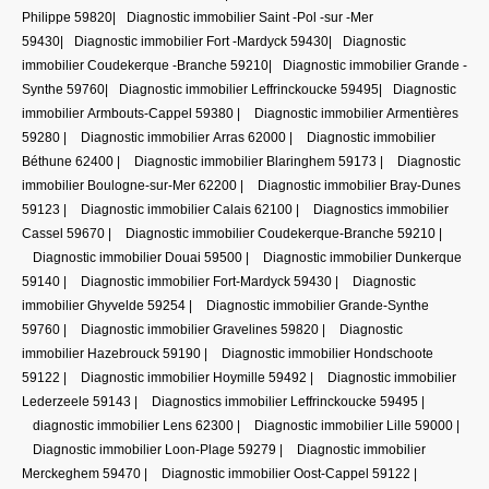
Philippe 59820
|
Diagnostic immobilier Saint -Pol -sur -Mer
59430
|
Diagnostic immobilier Fort -Mardyck 59430
|
Diagnostic
immobilier Coudekerque -Branche 59210
|
Diagnostic immobilier Grande -
Synthe 59760
|
Diagnostic immobilier Leffrinckoucke 59495
|
Diagnostic
immobilier Armbouts-Cappel 59380
|
Diagnostic immobilier Armentières
59280
|
Diagnostic immobilier Arras 62000
|
Diagnostic immobilier
Béthune 62400
|
Diagnostic immobilier Blaringhem 59173
|
Diagnostic
immobilier Boulogne-sur-Mer 62200
|
Diagnostic immobilier Bray-Dunes
59123
|
Diagnostic immobilier Calais 62100
|
Diagnostics immobilier
Cassel 59670
|
Diagnostic immobilier Coudekerque-Branche 59210
|
Diagnostic immobilier Douai 59500
|
Diagnostic immobilier Dunkerque
59140
|
Diagnostic immobilier Fort-Mardyck 59430
|
Diagnostic
immobilier Ghyvelde 59254
|
Diagnostic immobilier Grande-Synthe
59760
|
Diagnostic immobilier Gravelines 59820
|
Diagnostic
immobilier Hazebrouck 59190
|
Diagnostic immobilier Hondschoote
59122
|
Diagnostic immobilier Hoymille 59492
|
Diagnostic immobilier
Lederzeele 59143
|
Diagnostics immobilier Leffrinckoucke 59495
|
diagnostic immobilier Lens 62300
|
Diagnostic immobilier Lille 59000
|
Diagnostic immobilier Loon-Plage 59279
|
Diagnostic immobilier
Merckeghem 59470
|
Diagnostic immobilier Oost-Cappel 59122
|