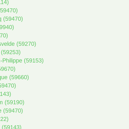
114)
(59470)
q (59470)
59940)
270)
svelde (59270)
 (59253)
-Philippe (59153)
(59670)
que (59660)
(59470)
9143)
m (59190)
e (59470)
122)
e (59143)