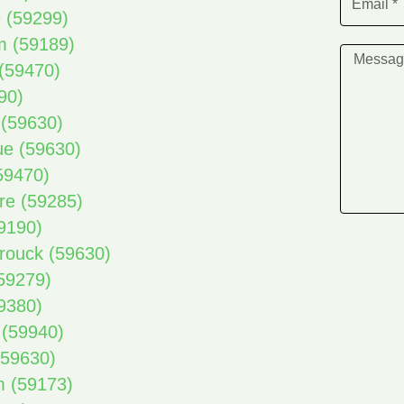
e (59299)
m (59189)
 (59470)
90)
 (59630)
ue (59630)
(59470)
re (59285)
59190)
Brouck (59630)
(59279)
59380)
 (59940)
(59630)
m (59173)