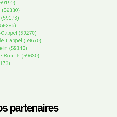
(59190)
e (59380)
 (59173)
(59285)
s-Cappel (59270)
rie-Cappel (59670)
elin (59143)
re-Brouck (59630)
9173)
s partenaires