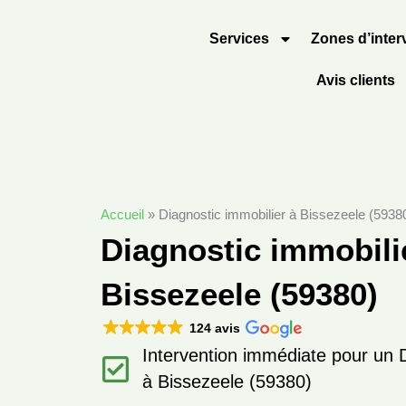
Aller
au
Services
Zones d’inter
contenu
Avis clients
Accueil
»
Diagnostic immobilier à Bissezeele (5938
Diagnostic immobili
Bissezeele (59380)
124 avis
Intervention immédiate pour un D
à Bissezeele (59380)