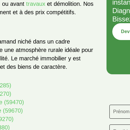
insta
, ou avant
travaux
et démolition. Nos
Diagn
ment et à des prix compétitifs.
Bisse
Devi
flamand niché dans un cadre
re une atmosphère rurale idéale pour
llité. Le marché immobilier y est
t des biens de caractère.
9285)
9270)
e (59470)
e (59670)
59270)
380)