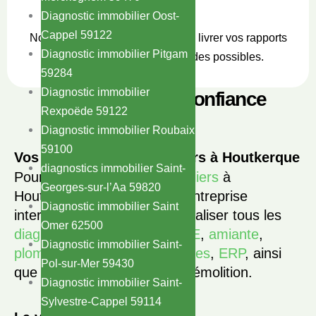
sous 48h
Diagnostic immobilier Oost-
Cappel 59122
Nous nous engageons toujours à livrer vos rapports
Diagnostic immobilier Pitgam
dans les délais les plus rapides possibles.
59284
Diagnostic immobilier
Ils nous ont fait confiance
Rexpoëde 59122
Diagnostic immobilier Roubaix
59100
Vos diagnostics immobiliers à Houtkerque
diagnostics immobilier Saint-
Pour vos
diagnostics immobiliers
à
Georges-sur-l’Aa 59820
Houtkerque (59470), notre entreprise
Diagnostic immobilier Saint
intervient rapidement pour réaliser tous les
Omer 62500
diagnostics obligatoires
:
DPE
,
amiante
,
Diagnostic immobilier Saint-
plomb
,
gaz
,
électricité
,
termites
,
ERP
, ainsi
Pol-sur-Mer 59430
que ceux avant
travaux
ou démolition.
Diagnostic immobilier Saint-
Sylvestre-Cappel 59114