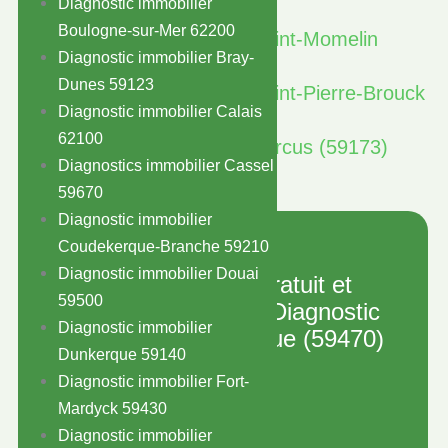
Diagnostic immobilier
Cappel (59670)
Boulogne-sur-Mer 62200
Diagnostic immobilier à Saint-Momelin
Diagnostic immobilier Bray-
(59143)
Dunes 59123
Diagnostic immobilier à Saint-Pierre-Brouck
Diagnostic immobilier Calais
(59630)
62100
Diagnostic immobilier à Sercus (59173)
Diagnostics immobilier Cassel
59670
Diagnostic immobilier
Coudekerque-Branche 59210
Diagnostic immobilier Douai
Obtenez votre devis gratuit et
59500
instantané pour votre Diagnostic
Diagnostic immobilier
immobilier à Houtkerque (59470)
Dunkerque 59140
Devis gratuit
Diagnostic immobilier Fort-
Mardyck 59430
Diagnostic immobilier