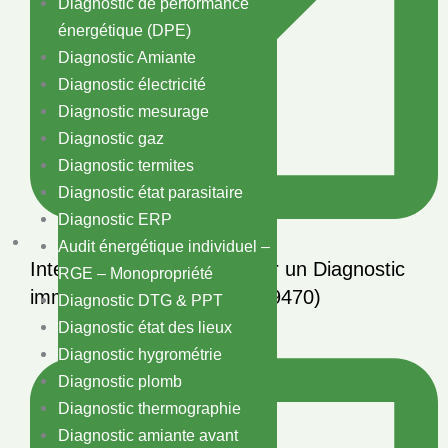
Diagnostic de performance
énergétique (DPE)
Diagnostic Amiante
Diagnostic électricité
Diagnostic mesurage
Diagnostic gaz
Diagnostic termites
Diagnostic état parasitaire
Diagnostic ERP
Audit énergétique individuel –
Intervention immédiate pour un Diagnostic
RGE – Monopropriété
immobilier à Houtkerque (59470)
Diagnostic DTG & PPT
Diagnostic état des lieux
Diagnostic hygrométrie
Diagnostic plomb
Diagnostic thermographie
Diagnostic amiante avant