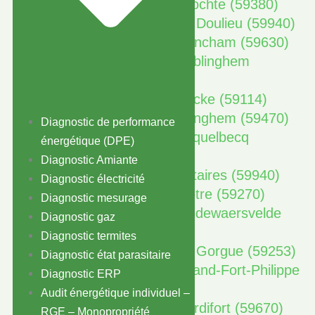
Diagnostic immobilier à Crochte (59380)
Diagnostic immobilier à Le Doulieu (59940)
Diagnostic immobilier à Drincham (59630)
Diagnostic immobilier à Ebblinghem
(59173)
Diagnostic immobilier à Eecke (59114)
Diagnostic immobilier à Eringhem (59470)
Diagnostic de performance
Diagnostic immobilier à Esquelbecq
énergétique (DPE)
(59470)
Diagnostic Amiante
Diagnostic immobilier à Estaires (59940)
Diagnostic électricité
Diagnostic immobilier à Flêtre (59270)
Diagnostic mesurage
Diagnostic immobilier à Godewaersvelde
Diagnostic gaz
(59270)
Diagnostic termites
Diagnostic immobilier à La Gorgue (59253)
Diagnostic état parasitaire
Diagnostic immobilier à Grand-Fort-Philippe
Diagnostic ERP
(59153)
Audit énergétique individuel –
Diagnostic immobilier à Hardifort (59670)
RGE – Monopropriété