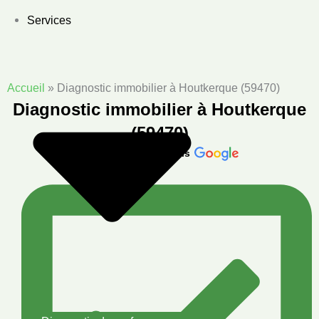
Aller
Services
au
contenu
Accueil
»
Diagnostic immobilier à Houtkerque (59470)
Diagnostic immobilier à Houtkerque
(59470)
124 avis