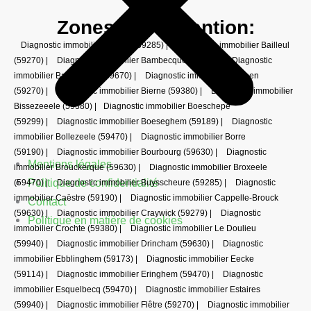
Zones d'intervention:
Diagnostic immobilier Arneke (59285)
|
Diagnostic immobilier Bailleul
(59270)
|
Diagnostic immobilier Bambecque (59470)
|
Diagnostic
immobilier Bavinchove (59670)
|
Diagnostic immobilier Berthen
(59270)
|
Diagnostic immobilier Bierne (59380)
|
Diagnostic immobilier
Bissezeeele (59380)
|
Diagnostic immobilier Boeschepe
(59299)
|
Diagnostic immobilier Boeseghem (59189)
|
Diagnostic
immobilier Bollezeele (59470)
|
Diagnostic immobilier Borre
(59190)
|
Diagnostic immobilier Bourbourg (59630)
|
Diagnostic
Mentions légales
immobilier Brouckerque (59630)
|
Diagnostic immobilier Broxeele
Politique de confidentialité
(59470)
|
Diagnostic immobilier Buysscheure (59285)
|
Diagnostic
immobilier Caëstre (59190)
|
Diagnostic immobilier Cappelle-Brouck
Contact
(59630)
|
Diagnostic immobilier Craywick (59279)
|
Diagnostic
Politique en matière de cookies
immobilier Crochte (59380)
|
Diagnostic immobilier Le Doulieu
(59940)
|
Diagnostic immobilier Drincham (59630)
|
Diagnostic
immobilier Ebblinghem (59173)
|
Diagnostic immobilier Eecke
(59114)
|
Diagnostic immobilier Eringhem (59470)
|
Diagnostic
immobilier Esquelbecq (59470)
|
Diagnostic immobilier Estaires
(59940)
|
Diagnostic immobilier Flêtre (59270)
|
Diagnostic immobilier