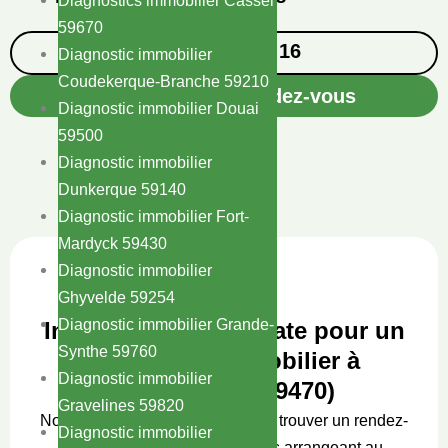
Diagnostics immobilier Cassel
59670
09 75 99 47 16
Diagnostic immobilier
Coudekerque-Branche 59210
Devis gratuit / Rendez-vous
Diagnostic immobilier Douai
59500
Diagnostic immobilier
Dunkerque 59140
Diagnostic immobilier Fort-
Mardyck 59430
Diagnostic immobilier
Ghyvelde 59254
Diagnostic immobilier Grande-
Intervention immédiate pour un
Synthe 59760
Diagnostic immobilier à
Diagnostic immobilier
Houtkerque (59470)
Gravelines 59820
Nous nous engageons à toujours trouver un rendez-
Diagnostic immobilier
vous dans un délai court, vous arrangeant au