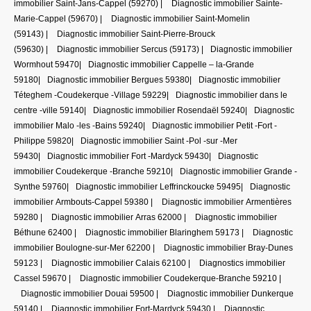
immobilier Saint-Jans-Cappel (59270)
|
Diagnostic immobilier Sainte-
Marie-Cappel (59670)
|
Diagnostic immobilier Saint-Momelin
(59143)
|
Diagnostic immobilier Saint-Pierre-Brouck
(59630)
|
Diagnostic immobilier Sercus (59173)
|
Diagnostic immobilier
Wormhout 59470
|
Diagnostic immobilier Cappelle – la-Grande
59180
|
Diagnostic immobilier Bergues 59380
|
Diagnostic immobilier
Téteghem -Coudekerque -Village 59229
|
Diagnostic immobilier dans le
centre -ville 59140
|
Diagnostic immobilier Rosendaël 59240
|
Diagnostic
immobilier Malo -les -Bains 59240
|
Diagnostic immobilier Petit -Fort -
Philippe 59820
|
Diagnostic immobilier Saint -Pol -sur -Mer
59430
|
Diagnostic immobilier Fort -Mardyck 59430
|
Diagnostic
immobilier Coudekerque -Branche 59210
|
Diagnostic immobilier Grande -
Synthe 59760
|
Diagnostic immobilier Leffrinckoucke 59495
|
Diagnostic
immobilier Armbouts-Cappel 59380
|
Diagnostic immobilier Armentières
59280
|
Diagnostic immobilier Arras 62000
|
Diagnostic immobilier
Béthune 62400
|
Diagnostic immobilier Blaringhem 59173
|
Diagnostic
immobilier Boulogne-sur-Mer 62200
|
Diagnostic immobilier Bray-Dunes
59123
|
Diagnostic immobilier Calais 62100
|
Diagnostics immobilier
Cassel 59670
|
Diagnostic immobilier Coudekerque-Branche 59210
|
Diagnostic immobilier Douai 59500
|
Diagnostic immobilier Dunkerque
59140
|
Diagnostic immobilier Fort-Mardyck 59430
|
Diagnostic