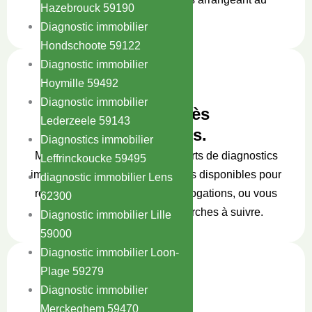
Hazebrouck 59190
mieux.
Diagnostic immobilier
Hondschoote 59122
Diagnostic immobilier
Hoymille 59492
Diagnostic immobilier
Service après
Lederzeele 59143
vente inclus.
Diagnostics immobilier
Même après le rendu des rapports de diagnostics
Leffrinckoucke 59495
immobiliers, nous serons toujours disponibles pour
diagnostic immobilier Lens
répondre à vos questions, interrogations, ou vous
62300
accompagner dans les démarches à suivre.
Diagnostic immobilier Lille
59000
Diagnostic immobilier Loon-
Plage 59279
Diagnostic immobilier
Rapport
Merckeghem 59470