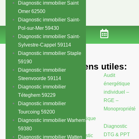
Diagnostic immobilier Saint
Omer 62500
Diagnostic immobilier Saint-
Pol-sur-Mer 59430
Diagnostic immobilier Saint-
Sylvestre-Cappel 59114
Diagnostic immobilier Staple
59190
Nos
Liens utiles:
Diagnostic immobilier
Coordonnées
Blog
Audit
Steenvoorde 59114
Bureaux Flandre :
énergétique
Diagnostic immobilier
44 rue Aristide Fonteyne,
individuel –
DPE
Téteghem 59229
59640 Dunkerque
RGE –
Diagnostic immobilier
Bureaux Littoral :
Monopropriété
Audit
Tourcoing 59200
2559 RD 940, 62231
énergétique
Sangatte
Diagnostic immobilier Warhem
Diagnostic
Lundi au Samedi, de
59380
8H30 à 19H30
DTG & PPT
Diagnostic
Diagnostic immobilier Watten
09 75 99 47 16