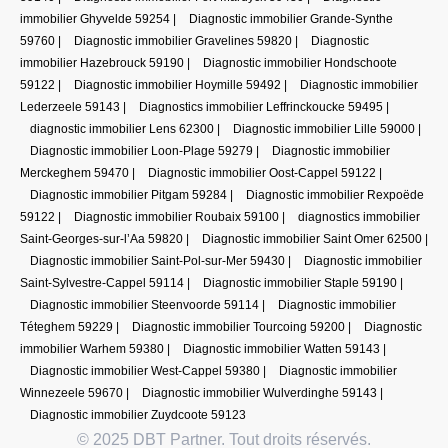
immobilier Ghyvelde 59254
|
Diagnostic immobilier Grande-Synthe
59760
|
Diagnostic immobilier Gravelines 59820
|
Diagnostic
immobilier Hazebrouck 59190
|
Diagnostic immobilier Hondschoote
59122
|
Diagnostic immobilier Hoymille 59492
|
Diagnostic immobilier
Lederzeele 59143
|
Diagnostics immobilier Leffrinckoucke 59495
|
diagnostic immobilier Lens 62300
|
Diagnostic immobilier Lille 59000
|
Diagnostic immobilier Loon-Plage 59279
|
Diagnostic immobilier
Merckeghem 59470
|
Diagnostic immobilier Oost-Cappel 59122
|
Diagnostic immobilier Pitgam 59284
|
Diagnostic immobilier Rexpoëde
59122
|
Diagnostic immobilier Roubaix 59100
|
diagnostics immobilier
Saint-Georges-sur-l’Aa 59820
|
Diagnostic immobilier Saint Omer 62500
|
Diagnostic immobilier Saint-Pol-sur-Mer 59430
|
Diagnostic immobilier
Saint-Sylvestre-Cappel 59114
|
Diagnostic immobilier Staple 59190
|
Diagnostic immobilier Steenvoorde 59114
|
Diagnostic immobilier
Téteghem 59229
|
Diagnostic immobilier Tourcoing 59200
|
Diagnostic
immobilier Warhem 59380
|
Diagnostic immobilier Watten 59143
|
Diagnostic immobilier West-Cappel 59380
|
Diagnostic immobilier
Winnezeele 59670
|
Diagnostic immobilier Wulverdinghe 59143
|
Diagnostic immobilier Zuydcoote 59123
© 2025 DBT Partner. Tout droits réservés.