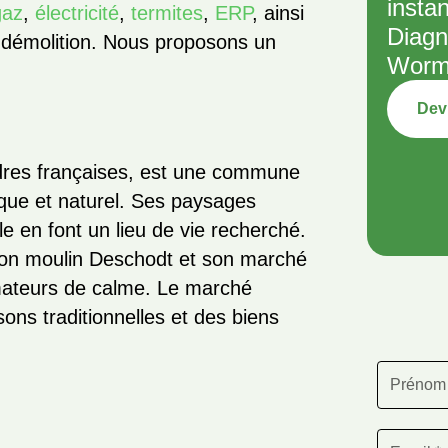
insta
gaz
,
électricité
,
termites
,
ERP
, ainsi
Diagn
démolition. Nous proposons un
Worm
Devi
dres françaises, est une commune
ique et naturel. Ses paysages
e en font un lieu de vie recherché.
son moulin Deschodt et son marché
amateurs de calme. Le marché
ons traditionnelles et des biens