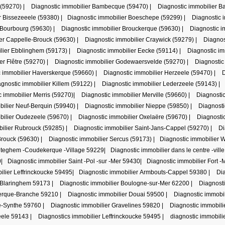
 (59270)
|
Diagnostic immobilier Bambecque (59470)
|
Diagnostic immobilier B
r Bissezeeele (59380)
|
Diagnostic immobilier Boeschepe (59299)
|
Diagnostic 
 Bourbourg (59630)
|
Diagnostic immobilier Brouckerque (59630)
|
Diagnostic i
ier Cappelle-Brouck (59630)
|
Diagnostic immobilier Craywick (59279)
|
Diagnos
ilier Ebblinghem (59173)
|
Diagnostic immobilier Eecke (59114)
|
Diagnostic i
er Flêtre (59270)
|
Diagnostic immobilier Godewaersvelde (59270)
|
Diagnostic
c immobilier Haverskerque (59660)
|
Diagnostic immobilier Herzeele (59470)
|
D
gnostic immobilier Killem (59122)
|
Diagnostic immobilier Lederzeele (59143)
|
c immobilier Merris (59270)
|
Diagnostic immobilier Merville (59660)
|
Diagnosti
bilier Neuf-Berquin (59940)
|
Diagnostic immobilier Nieppe (59850)
|
Diagnosti
bilier Oudezeele (59670)
|
Diagnostic immobilier Oxelaëre (59670)
|
Diagnosti
bilier Rubrouck (59285)
|
Diagnostic immobilier Saint-Jans-Cappel (59270)
|
Di
Brouck (59630)
|
Diagnostic immobilier Sercus (59173)
|
Diagnostic immobilier
Téteghem -Coudekerque -Village 59229
|
Diagnostic immobilier dans le centre -vill
0
|
Diagnostic immobilier Saint -Pol -sur -Mer 59430
|
Diagnostic immobilier Fort 
ilier Leffrinckoucke 59495
|
Diagnostic immobilier Armbouts-Cappel 59380
|
Di
r Blaringhem 59173
|
Diagnostic immobilier Boulogne-sur-Mer 62200
|
Diagnost
kerque-Branche 59210
|
Diagnostic immobilier Douai 59500
|
Diagnostic immobi
e-Synthe 59760
|
Diagnostic immobilier Gravelines 59820
|
Diagnostic immobil
eele 59143
|
Diagnostics immobilier Leffrinckoucke 59495
|
diagnostic immobil