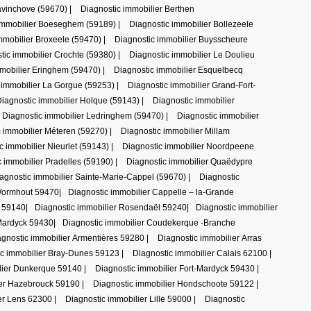
avinchove (59670)
|
Diagnostic immobilier Berthen
immobilier Boeseghem (59189)
|
Diagnostic immobilier Bollezeele
mmobilier Broxeele (59470)
|
Diagnostic immobilier Buysscheure
tic immobilier Crochte (59380)
|
Diagnostic immobilier Le Doulieu
mmobilier Eringhem (59470)
|
Diagnostic immobilier Esquelbecq
 immobilier La Gorgue (59253)
|
Diagnostic immobilier Grand-Fort-
iagnostic immobilier Holque (59143)
|
Diagnostic immobilier
Diagnostic immobilier Ledringhem (59470)
|
Diagnostic immobilier
c immobilier Méteren (59270)
|
Diagnostic immobilier Millam
c immobilier Nieurlet (59143)
|
Diagnostic immobilier Noordpeene
c immobilier Pradelles (59190)
|
Diagnostic immobilier Quaëdypre
agnostic immobilier Sainte-Marie-Cappel (59670)
|
Diagnostic
 Wormhout 59470
|
Diagnostic immobilier Cappelle – la-Grande
e 59140
|
Diagnostic immobilier Rosendaël 59240
|
Diagnostic immobilier
-Mardyck 59430
|
Diagnostic immobilier Coudekerque -Branche
agnostic immobilier Armentières 59280
|
Diagnostic immobilier Arras
ic immobilier Bray-Dunes 59123
|
Diagnostic immobilier Calais 62100
|
lier Dunkerque 59140
|
Diagnostic immobilier Fort-Mardyck 59430
|
ier Hazebrouck 59190
|
Diagnostic immobilier Hondschoote 59122
|
ier Lens 62300
|
Diagnostic immobilier Lille 59000
|
Diagnostic