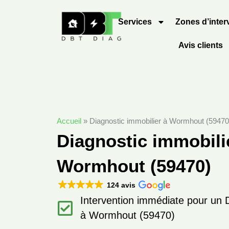
Aller
au
Services
Zones d’inter
contenu
Avis clients
Accueil
»
Diagnostic immobilier à Wormhout (59470
Diagnostic immobili
Wormhout (59470)
124 avis
Intervention immédiate pour un D
à Wormhout (59470)