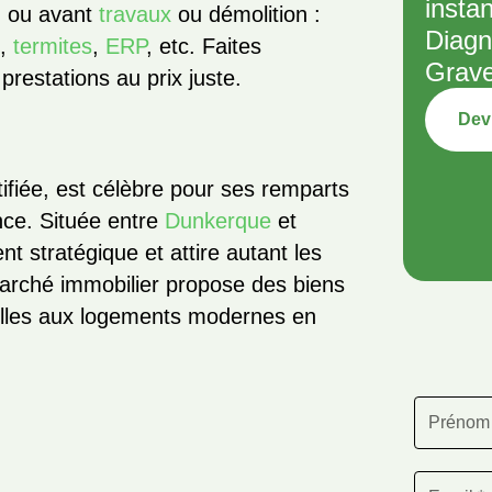
insta
, ou avant
travaux
ou démolition :
Diagn
é
,
termites
,
ERP
, etc. Faites
Grave
prestations au prix juste.
Devi
fiée, est célèbre pour ses remparts
nce. Située entre
Dunkerque
et
t stratégique et attire autant les
marché immobilier propose des biens
nelles aux logements modernes en