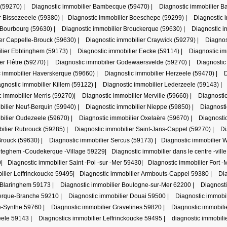
 (59270)
|
Diagnostic immobilier Bambecque (59470)
|
Diagnostic immobilier B
r Bissezeeele (59380)
|
Diagnostic immobilier Boeschepe (59299)
|
Diagnostic 
 Bourbourg (59630)
|
Diagnostic immobilier Brouckerque (59630)
|
Diagnostic i
ier Cappelle-Brouck (59630)
|
Diagnostic immobilier Craywick (59279)
|
Diagnos
ilier Ebblinghem (59173)
|
Diagnostic immobilier Eecke (59114)
|
Diagnostic i
er Flêtre (59270)
|
Diagnostic immobilier Godewaersvelde (59270)
|
Diagnostic
c immobilier Haverskerque (59660)
|
Diagnostic immobilier Herzeele (59470)
|
D
gnostic immobilier Killem (59122)
|
Diagnostic immobilier Lederzeele (59143)
|
c immobilier Merris (59270)
|
Diagnostic immobilier Merville (59660)
|
Diagnosti
bilier Neuf-Berquin (59940)
|
Diagnostic immobilier Nieppe (59850)
|
Diagnosti
bilier Oudezeele (59670)
|
Diagnostic immobilier Oxelaëre (59670)
|
Diagnosti
bilier Rubrouck (59285)
|
Diagnostic immobilier Saint-Jans-Cappel (59270)
|
Di
Brouck (59630)
|
Diagnostic immobilier Sercus (59173)
|
Diagnostic immobilier
Téteghem -Coudekerque -Village 59229
|
Diagnostic immobilier dans le centre -vill
0
|
Diagnostic immobilier Saint -Pol -sur -Mer 59430
|
Diagnostic immobilier Fort 
ilier Leffrinckoucke 59495
|
Diagnostic immobilier Armbouts-Cappel 59380
|
Di
r Blaringhem 59173
|
Diagnostic immobilier Boulogne-sur-Mer 62200
|
Diagnost
kerque-Branche 59210
|
Diagnostic immobilier Douai 59500
|
Diagnostic immobi
e-Synthe 59760
|
Diagnostic immobilier Gravelines 59820
|
Diagnostic immobil
eele 59143
|
Diagnostics immobilier Leffrinckoucke 59495
|
diagnostic immobil