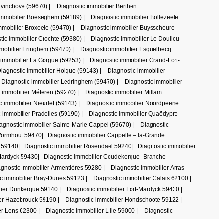
avinchove (59670)
|
Diagnostic immobilier Berthen
immobilier Boeseghem (59189)
|
Diagnostic immobilier Bollezeele
mmobilier Broxeele (59470)
|
Diagnostic immobilier Buysscheure
tic immobilier Crochte (59380)
|
Diagnostic immobilier Le Doulieu
mmobilier Eringhem (59470)
|
Diagnostic immobilier Esquelbecq
 immobilier La Gorgue (59253)
|
Diagnostic immobilier Grand-Fort-
iagnostic immobilier Holque (59143)
|
Diagnostic immobilier
Diagnostic immobilier Ledringhem (59470)
|
Diagnostic immobilier
c immobilier Méteren (59270)
|
Diagnostic immobilier Millam
c immobilier Nieurlet (59143)
|
Diagnostic immobilier Noordpeene
c immobilier Pradelles (59190)
|
Diagnostic immobilier Quaëdypre
agnostic immobilier Sainte-Marie-Cappel (59670)
|
Diagnostic
 Wormhout 59470
|
Diagnostic immobilier Cappelle – la-Grande
e 59140
|
Diagnostic immobilier Rosendaël 59240
|
Diagnostic immobilier
-Mardyck 59430
|
Diagnostic immobilier Coudekerque -Branche
agnostic immobilier Armentières 59280
|
Diagnostic immobilier Arras
ic immobilier Bray-Dunes 59123
|
Diagnostic immobilier Calais 62100
|
lier Dunkerque 59140
|
Diagnostic immobilier Fort-Mardyck 59430
|
ier Hazebrouck 59190
|
Diagnostic immobilier Hondschoote 59122
|
ier Lens 62300
|
Diagnostic immobilier Lille 59000
|
Diagnostic