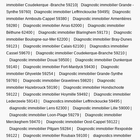
immobilier Coudekerque -Branche 59210
|
Diagnostic immobilier Grande -
Synthe 59760
|
Diagnostic immobilier Leffrinckoucke 59495
|
Diagnostic
immobilier Armbouts-Cappel 59380
|
Diagnostic immobilier Armentières
59280
|
Diagnostic immobilier Arras 62000
|
Diagnostic immobilier
Béthune 62400
|
Diagnostic immobilier Blaringhem 59173
|
Diagnostic
immobilier Boulogne-sur-Mer 62200
|
Diagnostic immobilier Bray-Dunes
59123
|
Diagnostic immobilier Calais 62100
|
Diagnostics immobilier
Cassel 59670
|
Diagnostic immobilier Coudekerque-Branche 59210
|
Diagnostic immobilier Douai 59500
|
Diagnostic immobilier Dunkerque
59140
|
Diagnostic immobilier Fort-Mardyck 59430
|
Diagnostic
immobilier Ghyvelde 59254
|
Diagnostic immobilier Grande-Synthe
59760
|
Diagnostic immobilier Gravelines 59820
|
Diagnostic
immobilier Hazebrouck 59190
|
Diagnostic immobilier Hondschoote
59122
|
Diagnostic immobilier Hoymille 59492
|
Diagnostic immobilier
Lederzeele 59143
|
Diagnostics immobilier Leffrinckoucke 59495
|
diagnostic immobilier Lens 62300
|
Diagnostic immobilier Lille 59000
|
Diagnostic immobilier Loon-Plage 59279
|
Diagnostic immobilier
Merckeghem 59470
|
Diagnostic immobilier Oost-Cappel 59122
|
Diagnostic immobilier Pitgam 59284
|
Diagnostic immobilier Rexpoëde
59122
|
Diagnostic immobilier Roubaix 59100
|
diagnostics immobilier