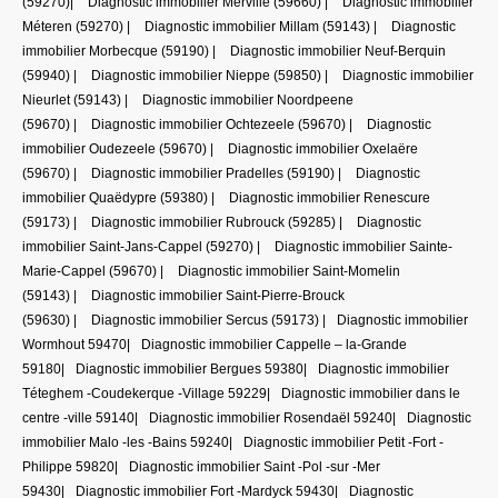
(59270)
|
Diagnostic immobilier Merville (59660)
|
Diagnostic immobilier
Méteren (59270)
|
Diagnostic immobilier Millam (59143)
|
Diagnostic
immobilier Morbecque (59190)
|
Diagnostic immobilier Neuf-Berquin
(59940)
|
Diagnostic immobilier Nieppe (59850)
|
Diagnostic immobilier
Nieurlet (59143)
|
Diagnostic immobilier Noordpeene
(59670)
|
Diagnostic immobilier Ochtezeele (59670)
|
Diagnostic
immobilier Oudezeele (59670)
|
Diagnostic immobilier Oxelaëre
(59670)
|
Diagnostic immobilier Pradelles (59190)
|
Diagnostic
immobilier Quaëdypre (59380)
|
Diagnostic immobilier Renescure
(59173)
|
Diagnostic immobilier Rubrouck (59285)
|
Diagnostic
immobilier Saint-Jans-Cappel (59270)
|
Diagnostic immobilier Sainte-
Marie-Cappel (59670)
|
Diagnostic immobilier Saint-Momelin
(59143)
|
Diagnostic immobilier Saint-Pierre-Brouck
(59630)
|
Diagnostic immobilier Sercus (59173)
|
Diagnostic immobilier
Wormhout 59470
|
Diagnostic immobilier Cappelle – la-Grande
59180
|
Diagnostic immobilier Bergues 59380
|
Diagnostic immobilier
Téteghem -Coudekerque -Village 59229
|
Diagnostic immobilier dans le
centre -ville 59140
|
Diagnostic immobilier Rosendaël 59240
|
Diagnostic
immobilier Malo -les -Bains 59240
|
Diagnostic immobilier Petit -Fort -
Philippe 59820
|
Diagnostic immobilier Saint -Pol -sur -Mer
59430
|
Diagnostic immobilier Fort -Mardyck 59430
|
Diagnostic