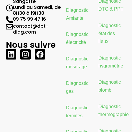
Sangatte
Diagnostic
Lundi au Samedi, de
DTG & PPT
Diagnostic
8H30 à 19H30
Amiante
09 75 99 47 16
contact@dbt-
Diagnostic
diag.com
état des
Diagnostic
lieux
Nous suivre
électricité
L
I
F
Diagnostic
i
n
a
Diagnostic
n
s
c
hygrométrie
mesurage
k
t
e
e
a
b
Diagnostic
Diagnostic
d
g
o
plomb
gaz
i
r
o
n
a
k
Diagnostic
Diagnostic
m
thermographie
termites
Diagnostic
Diagnostic