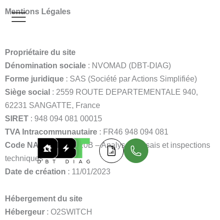
Aller
Mentions Légales
au
contenu
Propriétaire du site
Dénomination sociale
: NVOMAD (DBT-DIAG)
Forme juridique
: SAS (Société par Actions Simplifiée)
Siège social
: 2559 ROUTE DEPARTEMENTALE 940,
62231 SANGATTE, France
SIRET
: 948 094 081 00015
TVA Intracommunautaire
: FR46 948 094 081
Code NAF/APE
: 71.20B – Analyses, essais et inspections
techniques
Date de création
: 11/01/2023
Hébergement du site
Hébergeur
: O2SWITCH