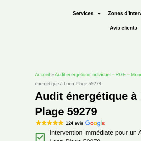
Aller
au
Services
Zones d’inter
contenu
Avis clients
Accueil
»
Audit énergétique individuel – RGE – Mon
énergétique à Loon-Plage 59279
Audit énergétique à
Plage 59279
124 avis
Intervention immédiate pour un 