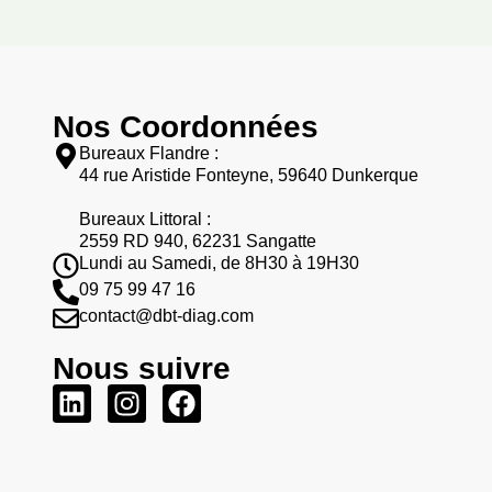
Nos Coordonnées
Bureaux Flandre :
44 rue Aristide Fonteyne, 59640 Dunkerque
Bureaux Littoral :
2559 RD 940, 62231 Sangatte
Lundi au Samedi, de 8H30 à 19H30
09 75 99 47 16
contact@dbt-diag.com
Nous suivre
L
I
F
i
n
a
n
s
c
k
t
e