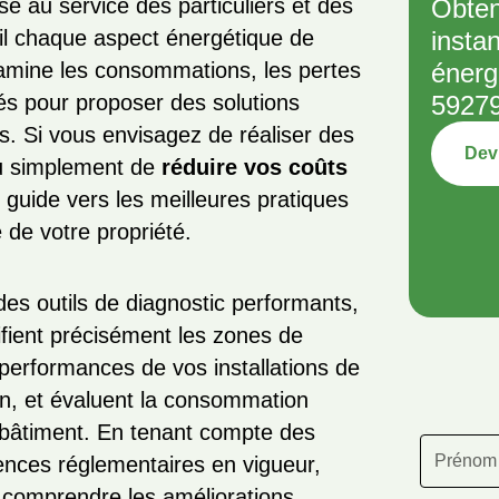
e au service des particuliers et des
Obten
il chaque aspect énergétique de
insta
xamine les consommations, les pertes
énerg
sés pour proposer des solutions
5927
. Si vous envisagez de réaliser des
Devi
u simplement de
réduire vos coûts
guide vers les meilleures pratiques
e de votre propriété.
es outils de diagnostic performants,
ifient précisément les zones de
 performances de vos installations de
tion, et évaluent la consommation
 bâtiment. En tenant compte des
gences réglementaires en vigueur,
 comprendre les améliorations