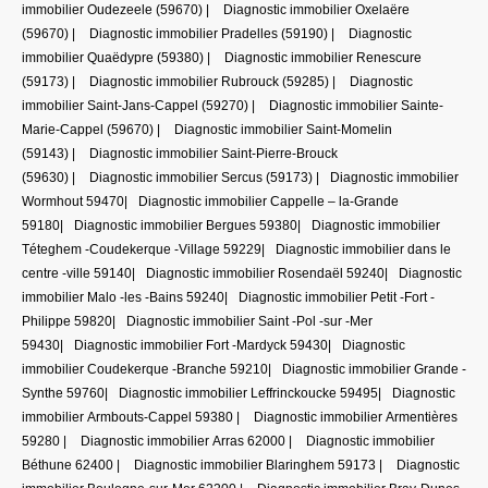
immobilier Oudezeele (59670)
|
Diagnostic immobilier Oxelaëre
(59670)
|
Diagnostic immobilier Pradelles (59190)
|
Diagnostic
immobilier Quaëdypre (59380)
|
Diagnostic immobilier Renescure
(59173)
|
Diagnostic immobilier Rubrouck (59285)
|
Diagnostic
immobilier Saint-Jans-Cappel (59270)
|
Diagnostic immobilier Sainte-
Marie-Cappel (59670)
|
Diagnostic immobilier Saint-Momelin
(59143)
|
Diagnostic immobilier Saint-Pierre-Brouck
(59630)
|
Diagnostic immobilier Sercus (59173)
|
Diagnostic immobilier
Wormhout 59470
|
Diagnostic immobilier Cappelle – la-Grande
59180
|
Diagnostic immobilier Bergues 59380
|
Diagnostic immobilier
Téteghem -Coudekerque -Village 59229
|
Diagnostic immobilier dans le
centre -ville 59140
|
Diagnostic immobilier Rosendaël 59240
|
Diagnostic
immobilier Malo -les -Bains 59240
|
Diagnostic immobilier Petit -Fort -
Philippe 59820
|
Diagnostic immobilier Saint -Pol -sur -Mer
59430
|
Diagnostic immobilier Fort -Mardyck 59430
|
Diagnostic
immobilier Coudekerque -Branche 59210
|
Diagnostic immobilier Grande -
Synthe 59760
|
Diagnostic immobilier Leffrinckoucke 59495
|
Diagnostic
immobilier Armbouts-Cappel 59380
|
Diagnostic immobilier Armentières
59280
|
Diagnostic immobilier Arras 62000
|
Diagnostic immobilier
Béthune 62400
|
Diagnostic immobilier Blaringhem 59173
|
Diagnostic