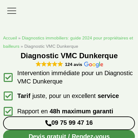
Aller
au
contenu
Zones d’interventions
Accueil
»
Diagnostics immobiliers: guide 2024 pour propriétaires et
bailleurs
»
Diagnostic VMC Dunkerque
Diagnostic VMC Dunkerque
124 avis
Intervention immédiate pour un Diagnostic
VMC Dunkerque
Tarif
juste, pour un excellent
service
Rapport en
48h maximum garanti
09 75 99 47 16
Devis gratuit / Rendez-vous