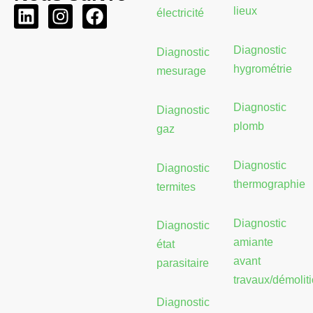
L
I
F
lieux
électricité
i
n
a
n
s
c
Diagnostic
Diagnostic
k
t
e
hygrométrie
mesurage
e
a
b
d
g
o
Diagnostic
Diagnostic
i
r
o
plomb
gaz
n
a
k
m
Diagnostic
Diagnostic
thermographie
termites
Diagnostic
Diagnostic
amiante
état
avant
parasitaire
travaux/démolit
Diagnostic