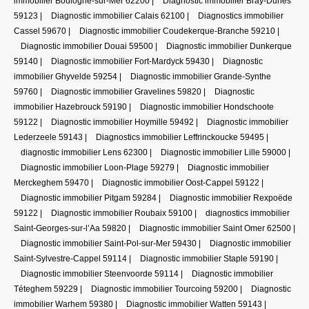
immobilier Boulogne-sur-Mer 62200
|
Diagnostic immobilier Bray-Dunes
59123
|
Diagnostic immobilier Calais 62100
|
Diagnostics immobilier
Cassel 59670
|
Diagnostic immobilier Coudekerque-Branche 59210
|
Diagnostic immobilier Douai 59500
|
Diagnostic immobilier Dunkerque
59140
|
Diagnostic immobilier Fort-Mardyck 59430
|
Diagnostic
immobilier Ghyvelde 59254
|
Diagnostic immobilier Grande-Synthe
59760
|
Diagnostic immobilier Gravelines 59820
|
Diagnostic
immobilier Hazebrouck 59190
|
Diagnostic immobilier Hondschoote
59122
|
Diagnostic immobilier Hoymille 59492
|
Diagnostic immobilier
Lederzeele 59143
|
Diagnostics immobilier Leffrinckoucke 59495
|
diagnostic immobilier Lens 62300
|
Diagnostic immobilier Lille 59000
|
Diagnostic immobilier Loon-Plage 59279
|
Diagnostic immobilier
Merckeghem 59470
|
Diagnostic immobilier Oost-Cappel 59122
|
Diagnostic immobilier Pitgam 59284
|
Diagnostic immobilier Rexpoëde
59122
|
Diagnostic immobilier Roubaix 59100
|
diagnostics immobilier
Saint-Georges-sur-l’Aa 59820
|
Diagnostic immobilier Saint Omer 62500
|
Diagnostic immobilier Saint-Pol-sur-Mer 59430
|
Diagnostic immobilier
Saint-Sylvestre-Cappel 59114
|
Diagnostic immobilier Staple 59190
|
Diagnostic immobilier Steenvoorde 59114
|
Diagnostic immobilier
Téteghem 59229
|
Diagnostic immobilier Tourcoing 59200
|
Diagnostic
immobilier Warhem 59380
|
Diagnostic immobilier Watten 59143
|