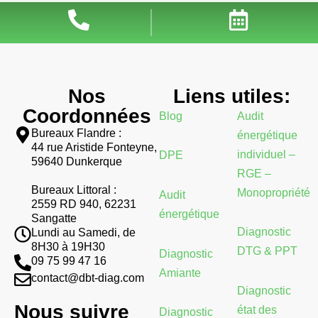
Nos
Liens utiles:
Coordonnées
Blog
Audit
Bureaux Flandre :
énergétique
44 rue Aristide Fonteyne,
individuel –
DPE
59640 Dunkerque
RGE –
Bureaux Littoral :
Monopropriété
Audit
2559 RD 940, 62231
énergétique
Sangatte
Diagnostic
Lundi au Samedi, de
8H30 à 19H30
DTG & PPT
Diagnostic
09 75 99 47 16
Amiante
contact@dbt-diag.com
Diagnostic
Nous suivre
état des
Diagnostic