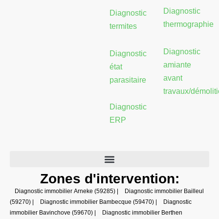
m
Diagnostic
Diagnostic
thermographie
termites
Diagnostic
Diagnostic
amiante
état
avant
parasitaire
travaux/démolit
Diagnostic
ERP
Zones d'intervention:
Diagnostic immobilier Arneke (59285)
|
Diagnostic immobilier Bailleul
(59270)
|
Diagnostic immobilier Bambecque (59470)
|
Diagnostic
immobilier Bavinchove (59670)
|
Diagnostic immobilier Berthen