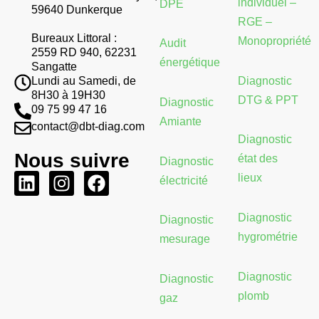
individuel –
DPE
59640 Dunkerque
RGE –
Bureaux Littoral :
Monopropriété
Audit
2559 RD 940, 62231
énergétique
Sangatte
Diagnostic
Lundi au Samedi, de
8H30 à 19H30
DTG & PPT
Diagnostic
09 75 99 47 16
Amiante
contact@dbt-diag.com
Diagnostic
Nous suivre
état des
Diagnostic
L
I
F
lieux
électricité
i
n
a
n
s
c
Diagnostic
Diagnostic
k
t
e
hygrométrie
mesurage
e
a
b
d
g
o
Diagnostic
Diagnostic
i
r
o
plomb
gaz
n
a
k