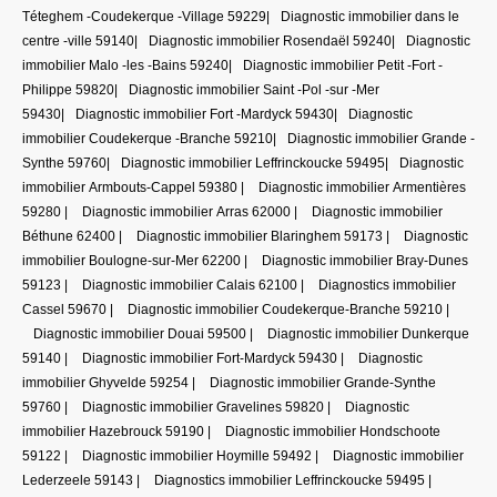
Téteghem -Coudekerque -Village 59229
|
Diagnostic immobilier dans le
centre -ville 59140
|
Diagnostic immobilier Rosendaël 59240
|
Diagnostic
immobilier Malo -les -Bains 59240
|
Diagnostic immobilier Petit -Fort -
Philippe 59820
|
Diagnostic immobilier Saint -Pol -sur -Mer
59430
|
Diagnostic immobilier Fort -Mardyck 59430
|
Diagnostic
immobilier Coudekerque -Branche 59210
|
Diagnostic immobilier Grande -
Synthe 59760
|
Diagnostic immobilier Leffrinckoucke 59495
|
Diagnostic
immobilier Armbouts-Cappel 59380
|
Diagnostic immobilier Armentières
59280
|
Diagnostic immobilier Arras 62000
|
Diagnostic immobilier
Béthune 62400
|
Diagnostic immobilier Blaringhem 59173
|
Diagnostic
immobilier Boulogne-sur-Mer 62200
|
Diagnostic immobilier Bray-Dunes
59123
|
Diagnostic immobilier Calais 62100
|
Diagnostics immobilier
Cassel 59670
|
Diagnostic immobilier Coudekerque-Branche 59210
|
Diagnostic immobilier Douai 59500
|
Diagnostic immobilier Dunkerque
59140
|
Diagnostic immobilier Fort-Mardyck 59430
|
Diagnostic
immobilier Ghyvelde 59254
|
Diagnostic immobilier Grande-Synthe
59760
|
Diagnostic immobilier Gravelines 59820
|
Diagnostic
immobilier Hazebrouck 59190
|
Diagnostic immobilier Hondschoote
59122
|
Diagnostic immobilier Hoymille 59492
|
Diagnostic immobilier
Lederzeele 59143
|
Diagnostics immobilier Leffrinckoucke 59495
|