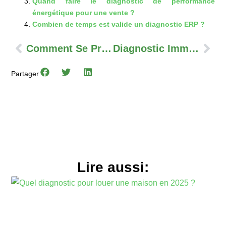
Quand faire le diagnostic de performance
énergétique pour une vente ?
Combien de temps est valide un diagnostic ERP ?
Précédent
Sui
Comment Se Préparer Pour Un Diagnostic Immobilier ?
Diagnostic Immobilier : Quelles Sanctions En Cas De Non-Conformité ?
Partager
Lire aussi: