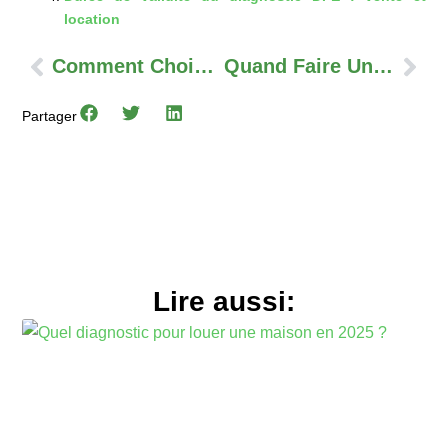
location
Précédent
Sui
Comment Choisir Un Diagnostiqueur Immobilier Certifié ?
Quand Faire Un Diagnostic Humidité Dans Un Logement ?
Partager
Lire aussi: