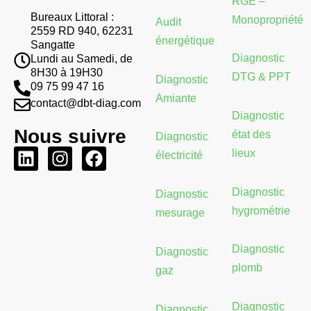
RGE –
Bureaux Littoral :
Monopropriété
Audit
2559 RD 940, 62231
énergétique
Sangatte
Diagnostic
Lundi au Samedi, de
8H30 à 19H30
DTG & PPT
Diagnostic
09 75 99 47 16
Amiante
contact@dbt-diag.com
Diagnostic
Nous suivre
état des
Diagnostic
L
I
F
lieux
électricité
i
n
a
n
s
c
Diagnostic
Diagnostic
k
t
e
hygrométrie
mesurage
e
a
b
d
g
o
Diagnostic
Diagnostic
i
r
o
plomb
gaz
n
a
k
m
Diagnostic
Diagnostic