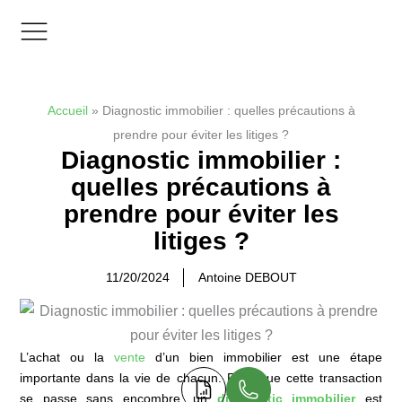
Aller
au
contenu
Zones d’interventions
Accueil
»
Diagnostic immobilier : quelles précautions à
prendre pour éviter les litiges ?
Diagnostic immobilier :
quelles précautions à
prendre pour éviter les
litiges ?
11/20/2024
Antoine DEBOUT
L’achat ou la
vente
d’un bien immobilier est une étape
importante dans la vie de chacun. Pour que cette transaction
se passe sans encombre, un
diagnostic immobilier
est