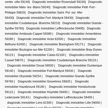
centre -ville 59140
|
Diagnostic immobilier Rosendaël 59240
|
Diagnostic
immobilier Malo -les -Bains 59240
|
Diagnostic immobilier Petit -Fort -
Philippe 59820
|
Diagnostic immobilier Saint -Pol -sur -Mer
59430
|
Diagnostic immobilier Fort -Mardyck 59430
|
Diagnostic
immobilier Coudekerque -Branche 59210
|
Diagnostic immobilier Grande -
Synthe 59760
|
Diagnostic immobilier Leffrinckoucke 59495
|
Diagnostic
immobilier Armbouts-Cappel 59380
|
Diagnostic immobilier Armentières
59280
|
Diagnostic immobilier Arras 62000
|
Diagnostic immobilier
Béthune 62400
|
Diagnostic immobilier Blaringhem 59173
|
Diagnostic
immobilier Boulogne-sur-Mer 62200
|
Diagnostic immobilier Bray-Dunes
59123
|
Diagnostic immobilier Calais 62100
|
Diagnostics immobilier
Cassel 59670
|
Diagnostic immobilier Coudekerque-Branche 59210
|
Diagnostic immobilier Douai 59500
|
Diagnostic immobilier Dunkerque
59140
|
Diagnostic immobilier Fort-Mardyck 59430
|
Diagnostic
immobilier Ghyvelde 59254
|
Diagnostic immobilier Grande-Synthe
59760
|
Diagnostic immobilier Gravelines 59820
|
Diagnostic
immobilier Hazebrouck 59190
|
Diagnostic immobilier Hondschoote
59122
|
Diagnostic immobilier Hoymille 59492
|
Diagnostic immobilier
Lederzeele 59143
|
Diagnostics immobilier Leffrinckoucke 59495
|
diagnostic immobilier Lens 62300
|
Diagnostic immobilier Lille 59000
|