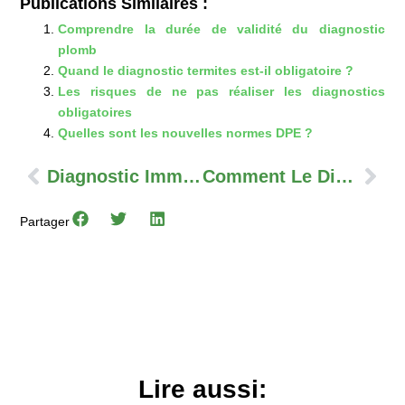
Publications Similaires :
Comprendre la durée de validité du diagnostic
plomb
Quand le diagnostic termites est-il obligatoire ?
Les risques de ne pas réaliser les diagnostics
obligatoires
Quelles sont les nouvelles normes DPE ?
Précédent
Sui
Diagnostic Immobilier : Quelles Sanctions En Cas De Non-Conformité ?
Comment Le Diagnostic Immobilier Impacte-T-Il La Valeur D’un Bien ?
Partager
Lire aussi: