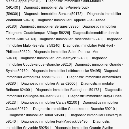
Marie-Cappel (59670)
|
Diagnostic immobilier Saint-Momelin
(59143)
|
Diagnostic immobilier Saint-Pierre-Brouck
(59630)
|
Diagnostic immobilier Sercus (59173)
|
Diagnostic immobilier
Wormhout 59470
|
Diagnostic immobilier Cappelle – la-Grande
59180
|
Diagnostic immobilier Bergues 59380
|
Diagnostic immobilier
Téteghem -Coudekerque -Village 59229
|
Diagnostic immobilier dans le
centre -ville 59140
|
Diagnostic immobilier Rosendaël 59240
|
Diagnostic
immobilier Malo -les -Bains 59240
|
Diagnostic immobilier Petit -Fort -
Philippe 59820
|
Diagnostic immobilier Saint -Pol -sur -Mer
59430
|
Diagnostic immobilier Fort -Mardyck 59430
|
Diagnostic
immobilier Coudekerque -Branche 59210
|
Diagnostic immobilier Grande -
Synthe 59760
|
Diagnostic immobilier Leffrinckoucke 59495
|
Diagnostic
immobilier Armbouts-Cappel 59380
|
Diagnostic immobilier Armentières
59280
|
Diagnostic immobilier Arras 62000
|
Diagnostic immobilier
Béthune 62400
|
Diagnostic immobilier Blaringhem 59173
|
Diagnostic
immobilier Boulogne-sur-Mer 62200
|
Diagnostic immobilier Bray-Dunes
59123
|
Diagnostic immobilier Calais 62100
|
Diagnostics immobilier
Cassel 59670
|
Diagnostic immobilier Coudekerque-Branche 59210
|
Diagnostic immobilier Douai 59500
|
Diagnostic immobilier Dunkerque
59140
|
Diagnostic immobilier Fort-Mardyck 59430
|
Diagnostic
immobilier Ghyvelde 59254
|
Diagnostic immobilier Grande-Synthe