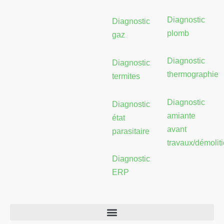
e
a
b
d
g
o
Diagnostic
Diagnostic
i
r
o
plomb
gaz
n
a
k
m
Diagnostic
Diagnostic
thermographie
termites
Diagnostic
Diagnostic
amiante
état
avant
parasitaire
travaux/démolit
Diagnostic
ERP