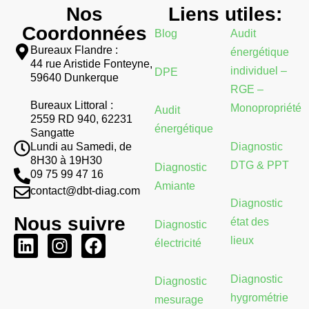
Nos
Liens utiles:
Coordonnées
Blog
Audit
Bureaux Flandre :
énergétique
44 rue Aristide Fonteyne,
individuel –
DPE
59640 Dunkerque
RGE –
Bureaux Littoral :
Monopropriété
Audit
2559 RD 940, 62231
énergétique
Sangatte
Diagnostic
Lundi au Samedi, de
8H30 à 19H30
DTG & PPT
Diagnostic
09 75 99 47 16
Amiante
contact@dbt-diag.com
Diagnostic
Nous suivre
état des
Diagnostic
L
I
F
lieux
électricité
i
n
a
n
s
c
Diagnostic
Diagnostic
k
t
e
hygrométrie
mesurage