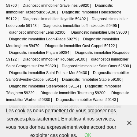
59760
|
Diagnostic immobilier Gravelines 59820
|
Diagnostic
immobilier Hazebrouck 59190
|
Diagnostic immobilier Hondschoote
59122
|
Diagnostic immobilier Hoymille 59492
|
Diagnostic immobilier
Lederzeele 59143
|
Diagnostics immobilier Leffrinckoucke 59495
|
diagnostic immobilier Lens 62300
|
Diagnostic immobilier Lille 59000
|
Diagnostic immobilier Loon-Plage 59279
|
Diagnostic immobilier
Merckeghem 59470
|
Diagnostic immobilier Oost-Cappel 59122
|
Diagnostic immobilier Pitgam 59284
|
Diagnostic immobilier Rexpoëde
59122
|
Diagnostic immobilier Roubaix 59100
|
diagnostics immobilier
Saint-Georges-sur-l’Aa 59820
|
Diagnostic immobilier Saint Omer 62500
|
Diagnostic immobilier Saint-Pol-sur-Mer 59430
|
Diagnostic immobilier
Saint-Sylvestre-Cappel 59114
|
Diagnostic immobilier Staple 59190
|
Diagnostic immobilier Steenvoorde 59114
|
Diagnostic immobilier
Téteghem 59229
|
Diagnostic immobilier Tourcoing 59200
|
Diagnostic
immobilier Warhem 59380
|
Diagnostic immobilier Watten 59143
|
Diagnostic immobilier West-Cappel 59380
|
Diagnostic immobilier
Les cookies nous permettent de vous proposer nos
Winnezeele 59670
|
Diagnostic immobilier Wulverdinghe 59143
|
services plus facilement. En utilisant nos services,
Diagnostic immobilier Zuydcoote 59123
vous nous donnez expressément votre accord pour
© 2025 DBT Partner. Tout droits réservés.
exploiter ces cookies.
OK