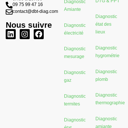
DTG & PPT
Diagnostic
09 75 99 47 16
Amiante
contact@dbt-diag.com
Diagnostic
Nous suivre
état des
Diagnostic
L
I
F
lieux
électricité
i
n
a
n
s
c
Diagnostic
Diagnostic
k
t
e
hygrométrie
mesurage
e
a
b
d
g
o
Diagnostic
Diagnostic
i
r
o
plomb
gaz
n
a
k
m
Diagnostic
Diagnostic
thermographie
termites
Diagnostic
Diagnostic
amiante
état