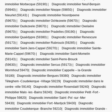
immobilier Morbecque (59190)
|
Diagnostic immobilier Neuf-Berquin
(59940)
|
Diagnostic immobilier Nieppe (59850)
|
Diagnostic immobilier
Nieurlet (59143)
|
Diagnostic immobilier Noordpeene
(59670)
|
Diagnostic immobilier Ochtezeele (59670)
|
Diagnostic
immobilier Oudezeele (59670)
|
Diagnostic immobilier Oxelaëre
(59670)
|
Diagnostic immobilier Pradelles (59190)
|
Diagnostic
immobilier Quaëdypre (59380)
|
Diagnostic immobilier Renescure
(59173)
|
Diagnostic immobilier Rubrouck (59285)
|
Diagnostic
immobilier Saint-Jans-Cappel (59270)
|
Diagnostic immobilier Sainte-
Marie-Cappel (59670)
|
Diagnostic immobilier Saint-Momelin
(59143)
|
Diagnostic immobilier Saint-Pierre-Brouck
(59630)
|
Diagnostic immobilier Sercus (59173)
|
Diagnostic immobilier
Wormhout 59470
|
Diagnostic immobilier Cappelle – la-Grande
59180
|
Diagnostic immobilier Bergues 59380
|
Diagnostic immobilier
Téteghem -Coudekerque -Village 59229
|
Diagnostic immobilier dans le
centre -ville 59140
|
Diagnostic immobilier Rosendaël 59240
|
Diagnostic
immobilier Malo -les -Bains 59240
|
Diagnostic immobilier Petit -Fort -
Philippe 59820
|
Diagnostic immobilier Saint -Pol -sur -Mer
59430
|
Diagnostic immobilier Fort -Mardyck 59430
|
Diagnostic
immobilier Coudekerque -Branche 59210
|
Diagnostic immobilier Grande -