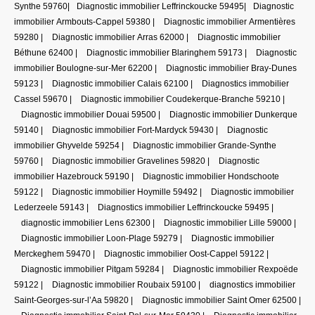
Synthe 59760
|
Diagnostic immobilier Leffrinckoucke 59495
|
Diagnostic
immobilier Armbouts-Cappel 59380
|
Diagnostic immobilier Armentières
59280
|
Diagnostic immobilier Arras 62000
|
Diagnostic immobilier
Béthune 62400
|
Diagnostic immobilier Blaringhem 59173
|
Diagnostic
immobilier Boulogne-sur-Mer 62200
|
Diagnostic immobilier Bray-Dunes
59123
|
Diagnostic immobilier Calais 62100
|
Diagnostics immobilier
Cassel 59670
|
Diagnostic immobilier Coudekerque-Branche 59210
|
Diagnostic immobilier Douai 59500
|
Diagnostic immobilier Dunkerque
59140
|
Diagnostic immobilier Fort-Mardyck 59430
|
Diagnostic
immobilier Ghyvelde 59254
|
Diagnostic immobilier Grande-Synthe
59760
|
Diagnostic immobilier Gravelines 59820
|
Diagnostic
immobilier Hazebrouck 59190
|
Diagnostic immobilier Hondschoote
59122
|
Diagnostic immobilier Hoymille 59492
|
Diagnostic immobilier
Lederzeele 59143
|
Diagnostics immobilier Leffrinckoucke 59495
|
diagnostic immobilier Lens 62300
|
Diagnostic immobilier Lille 59000
|
Diagnostic immobilier Loon-Plage 59279
|
Diagnostic immobilier
Merckeghem 59470
|
Diagnostic immobilier Oost-Cappel 59122
|
Diagnostic immobilier Pitgam 59284
|
Diagnostic immobilier Rexpoëde
59122
|
Diagnostic immobilier Roubaix 59100
|
diagnostics immobilier
Saint-Georges-sur-l’Aa 59820
|
Diagnostic immobilier Saint Omer 62500
|